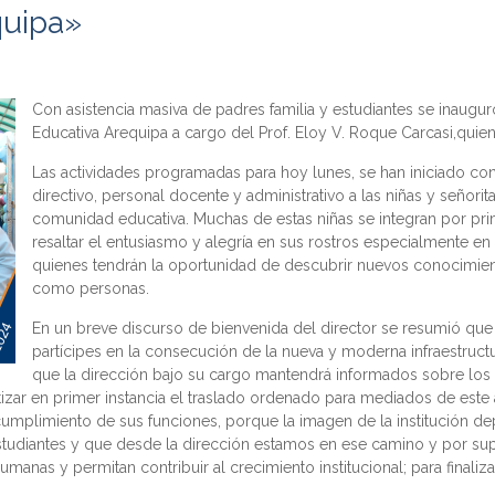
quipa»
Con asistencia masiva de padres familia y estudiantes se inaugur
Educativa Arequipa a cargo del Prof. Eloy V. Roque Carcasi,quien 
Las actividades programadas para hoy lunes, se han iniciado con 
directivo, personal docente y administrativo a las niñas y señori
comunidad educativa. Muchas de estas niñas se integran por pri
resaltar el entusiasmo y alegría en sus rostros especialmente en
quienes tendrán la oportunidad de descubrir nuevos conocimient
como personas.
En un breve discurso de bienvenida del director se resumió que 
partícipes en la consecución de la nueva y moderna infraestruct
que la dirección bajo su cargo mantendrá informados sobre los 
tizar en primer instancia el traslado ordenado para mediados de est
l cumplimiento de sus funciones, porque la imagen de la institución
estudiantes y que desde la dirección estamos en ese camino y por su
umanas y permitan contribuir al crecimiento institucional; para finali