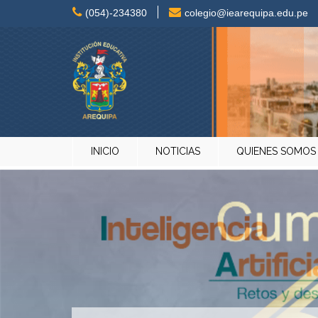
Skip
(054)-234380
colegio@iearequipa.edu.pe
to
content
INICIO
NOTICIAS
QUIENES SOMOS