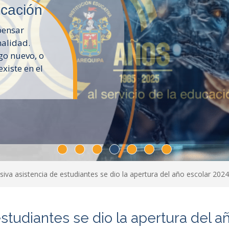
ucación
epensar
nalidad.
go nuevo, o
xiste en el
iva asistencia de estudiantes se dio la apertura del año escolar 2024
studiantes se dio la apertura del a