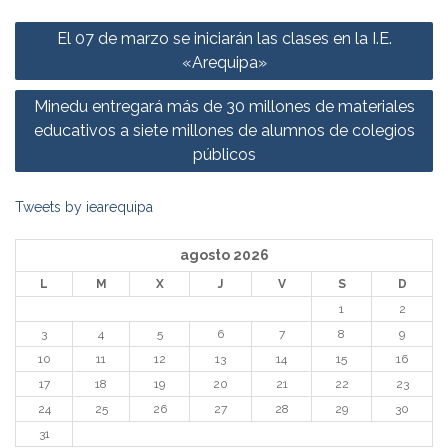
Navegación
El 07 de marzo se iniciarán las clases en la I.E.
de
«Arequipa»
entradas
Minedu entregará más de 30 millones de materiales
educativos a siete millones de alumnos de colegios
públicos
Tweets by iearequipa
agosto 2026
L
M
X
J
V
S
D
1
2
3
4
5
6
7
8
9
10
11
12
13
14
15
16
17
18
19
20
21
22
23
24
25
26
27
28
29
30
31