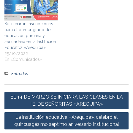
Se iniciaron inscripciones
para el primer grado de
educación primaria y
secundaria en la Institución
Educativa «Arequipa».
25/10/2022
En «Comunicados»
Entradas
Navegación
EL 14 DE MARZO SE INICIARÁ LAS CLASES EN LA
de
I.E. DE SEÑORITAS «AREQUIPA»
entradas
La institución educativa «Arequipa», celebró el
quincuagésimo séptimo aniversario institucional